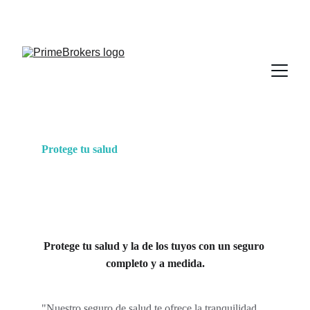
936 430 622
604 82 51 50
info@primebrokers.es
Protege tu salud
y la de tu familia.
 Nuestro 
seguro de salud te brinda tranquilidad.
Protege tu salud y la de los tuyos con un seguro 
completo y a medida.
"Nuestro seguro de salud te ofrece la tranquilidad 