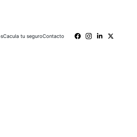
os
Cacula tu seguro
Contacto
igo.