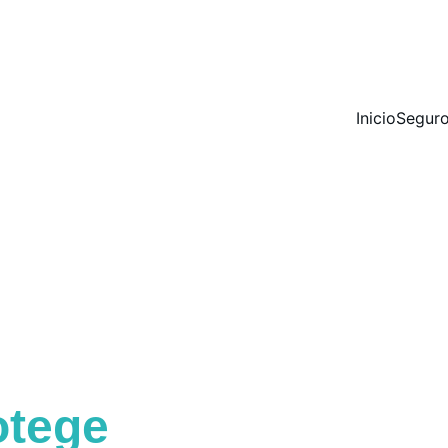
936 430 622
604 82 51 50
info@primebrokers.es
Inicio
Segur
otege
a tu mejor am